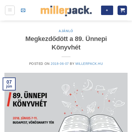
Skip
+
to
content
AJÁNLÓ
Megkezdődött a 89. Ünnepi
Könyvhét
POSTED ON
2018-06-07
BY
MILLERPACK.HU
07
jún