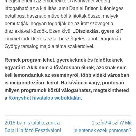
megismertetni az emberekkel. A Könyvhét végéig
látogatható az a kiállítás, amit Daniel Britton különleges
betűtípust használó műveiből állítottak össze, melyek
bemutatják, hogyan fogadják be az írott szöveget a
diszlexiával küzdők. Ezen kívül
„Diszlexiás, gyere ki!”
címmel indul kerekasztal-beszélgetés, ahol Dragomán
György társalog majd a téma szakértőivel.
Remek program lehet, gyerekeknek és felnőtteknek
egyaránt. Akik nem a fővárosban élnek, azoknak sem
kell lemondaniuk az eseményről, több vidéki városban
is megrendezésre kerül. Ha kíváncsi vagy, pontosan
milyen programok közül válogathatsz, megtekintheted
a
Könyvhét hivatalos weboldalán
.
2018-ban is találkozunk a
1 szín? 4 szín? Mit
Bajai Halfőző Fesztiválon!
jelentenek ezek pontosan?