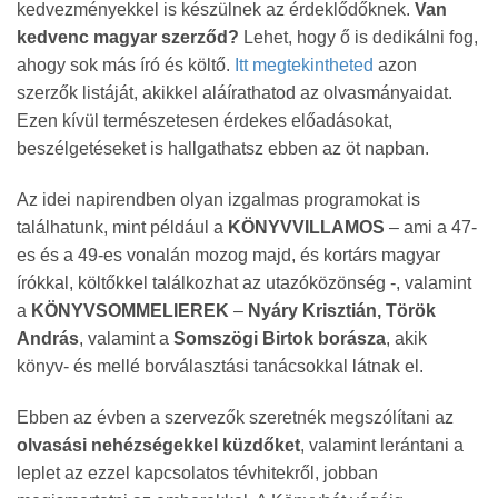
kedvezményekkel is készülnek az érdeklődőknek.
Van
kedvenc magyar szerződ?
Lehet, hogy ő is dedikálni fog,
ahogy sok más író és költő.
Itt megtekintheted
azon
szerzők listáját, akikkel aláírathatod az olvasmányaidat.
Ezen kívül természetesen érdekes előadásokat,
beszélgetéseket is hallgathatsz ebben az öt napban.
Az idei napirendben olyan izgalmas programokat is
találhatunk, mint például a
KÖNYVVILLAMOS
– ami a 47-
es és a 49-es vonalán mozog majd, és kortárs magyar
írókkal, költőkkel találkozhat az utazóközönség -, valamint
a
KÖNYVSOMMELIEREK
–
Nyáry Krisztián, Török
András
, valamint a
Somszögi Birtok borásza
, akik
könyv- és mellé borválasztási tanácsokkal látnak el.
Ebben az évben a szervezők szeretnék megszólítani az
olvasási nehézségekkel küzdőket
, valamint lerántani a
leplet az ezzel kapcsolatos tévhitekről, jobban