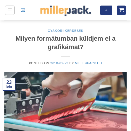
Skip
+
to
content
GYAKORI KÉRDÉSEK
Milyen formátumban küldjem el a
grafikámat?
POSTED ON
2018-02-23
BY
MILLERPACK.HU
23
febr