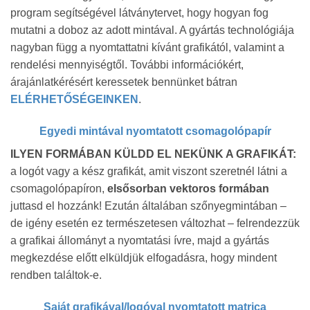
program segítségével látványtervet, hogy hogyan fog
mutatni a doboz az adott mintával. A gyártás technológiája
nagyban függ a nyomtattatni kívánt grafikától, valamint a
rendelési mennyiségtől. További információkért,
árajánlatkérésért keressetek bennünket bátran
ELÉRHETŐSÉGEINKEN
.
Egyedi mintával nyomtatott csomagolópapír
ILYEN FORMÁBAN KÜLDD EL NEKÜNK A GRAFIKÁT:
a logót vagy a kész grafikát, amit viszont szeretnél látni a
csomagolópapíron,
elsősorban vektoros formában
juttasd el hozzánk! Ezután általában szőnyegmintában –
de igény esetén ez természetesen változhat – felrendezzük
a grafikai állományt a nyomtatási ívre, majd a gyártás
megkezdése előtt elküldjük elfogadásra, hogy mindent
rendben találtok-e.
Saját grafikával/logóval nyomtatott matrica