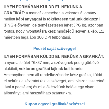
ILYEN FORMÁBAN KÜLDD EL NEKÜNK A
GRAFIKÁT:
a matricák esetében a vektoros állomány
mellett
képi anyaggal is tökéletesen tudunk dolgozni
(PNG előnyben, de természetesen lehet JPG is), azonban
fontos, hogy nyomtatásra kész minőségű legyen a kép, 1:1
méretben legalább 300 DPI felbontású.
Pecsét saját szöveggel
ILYEN FORMÁBAN KÜLDD EL NEKÜNK A GRAFIKÁT:
a nyomatfelület 76×37 mm, a szövegnek pedig görbévé
alakított,
vektoros grafikai fájlnak kell lennie
.
Amennyiben nem áll rendelkezésedre kész grafika, küldd
el nekünk a kéziratot (azt a szöveget, amit viszont szeretnél
látni a pecséten) és mi előkészítünk belőle egy olyan
állományt, ami használható számunkra.
Kupon egyedi grafikakészítéssel