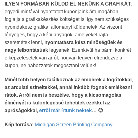
ILYEN FORMÁBAN KÜLDD EL NEKÜNK A GRAFIKÁT:
egyedi mintával nyomtatott kuponjaink ára magában
foglalja a grafikakészítés költségét is, így nem szükséges
nyomdakész grafikai állományt küldenetek. Az viszont
lényeges, hogy a képi anyagok, amelyeket rajta
szeretnétek lenni,
nyomtatásra kész minőségűek
és
nagy felbontásúak
legyenek. Ezenkívül ha bármi konkrét
elképzelésetek van arról, hogyan legyen elrendezve a
kupon, ne habozzatok megosztani velünk!
Minél több helyen találkoznak az emberek a logótokkal,
az arculati színeitekkel, annál inkább fognak emlékezni
rátok. Arról nem is beszélve, hogy a kicsomagolás
élményét is különlegessé tehetitek ezekkel az
apróságokkal,
erről már írtunk nektek
… 😉
Kép forrása:
Michigan Screen Printing Company