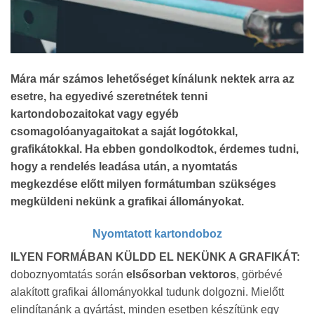
Mára már számos lehetőséget kínálunk nektek arra az
esetre, ha egyedivé szeretnétek tenni
kartondobozaitokat vagy egyéb
csomagolóanyagaitokat a saját logótokkal,
grafikátokkal. Ha ebben gondolkodtok, érdemes tudni,
hogy a rendelés leadása után, a nyomtatás
megkezdése előtt milyen formátumban szükséges
megküldeni nekünk a grafikai állományokat.
Nyomtatott kartondoboz
ILYEN FORMÁBAN KÜLDD EL NEKÜNK A GRAFIKÁT:
doboznyomtatás során
elsősorban vektoros
, görbévé
alakított grafikai állományokkal tudunk dolgozni. Mielőtt
elindítanánk a gyártást, minden esetben készítünk egy