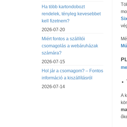
Töb
Ha több kartondobozt
mo
rendelek, tényleg kevesebbet
Si
kell fizetnem?
vég
2026-07-20
Miért fontos a szállítói
Még
csomagolás a webáruházak
Mú
számára?
P
2026-07-15
me
Hol jár a csomagom? – Fontos
információ a kiszállításról
2026-07-14
A k
kön
ma
ők