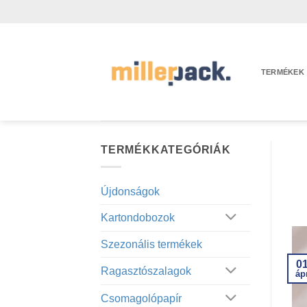
Skip
to
content
TERMÉKEK
TERMÉKKATEGÓRIÁK
Újdonságok
Kartondobozok
Szezonális termékek
0
Ragasztószalagok
áp
Csomagolópapír