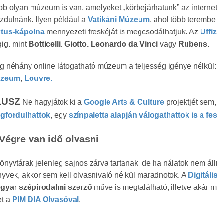
b olyan múzeum is van, amelyeket „körbejárhatunk” az internete
zdulnánk. Ilyen például a
Vatikáni Múzeum
, ahol több terembe
xtus-kápolna
mennyezeti freskóját is megcsodálhatjuk. Az
Uffi
ig, mint
Botticelli, Giotto, Leonardo da Vinci
vagy
Rubens
.
 néhány online látogatható múzeum a teljesség igénye nélkül
zeum
,
Louvre.
LUSZ
Ne hagyjátok ki a
Google Arts & Culture
projektjét sem,
gfordulhattok
, egy
színpaletta alapján válogathattok is a f
Végre van idő olvasni
önyvtárak jelenleg sajnos zárva tartanak, de ha nálatok nem ál
yvek, akkor sem kell olvasnivaló nélkül maradnotok. A
Digitál
gyar szépirodalmi szerző
műve is megtalálható, illetve akár m
et a
PIM DIA Olvasóval
.