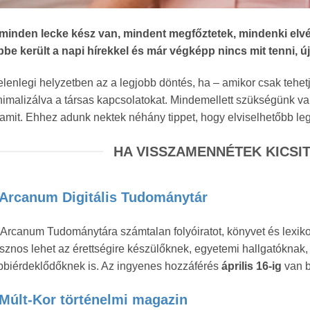
minden lecke kész van, mindent megfőztetek, mindenki elvé
pbe került a napi hírekkel és már végképp nincs mit tenni, ú
elenlegi helyzetben az a legjobb döntés, ha – amikor csak tehet
imalizálva a társas kapcsolatokat. Mindemellett szükségünk va
amit. Ehhez adunk nektek néhány tippet, hogy elviselhetőbb leg
HA VISSZAMENNÉTEK KICSIT
Arcanum Digitális Tudománytár
Arcanum Tudománytára számtalan folyóiratot, könyvet és lexikon
znos lehet az érettségire készülőknek, egyetemi hallgatóknak, 
bbiérdeklődőknek is. Az ingyenes hozzáférés
április 16-ig
van b
Múlt-Kor történelmi magazin