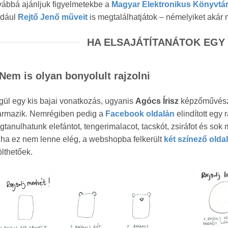
vábbá ajánljuk figyelmetekbe a
Magyar Elektronikus Könyvtár
ldául
Rejtő Jenő műveit
is megtalálhatjátok – némelyiket akár
HA ELSAJÁTÍTANÁTOK EGY 
Nem is olyan bonyolult rajzolni
ül egy kis bajai vonatkozás, ugyanis
Agócs Írisz
képzőművész é
ármazik. Nemrégiben pedig a
Facebook oldalán
elindított egy 
tanulhatunk elefántot, tengerimalacot, tacskót, zsiráfot és sok m
ha ez nem lenne elég, a webshopba felkerült
két színező oldal
ölthetőek.