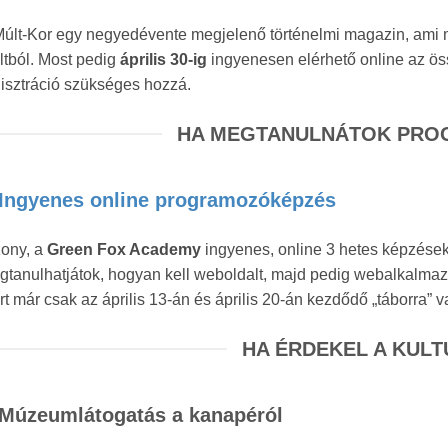
últ-Kor egy negyedévente megjelenő történelmi magazin, ami m
tból. Most pedig
április 30-ig
ingyenesen elérhető online az ös
isztráció szükséges hozzá.
HA MEGTANULNÁTOK PRO
Ingyenes online programozóképzés
zony, a
Green Fox Academy
ingyenes, online 3 hetes képzéseket 
tanulhatjátok, hogyan kell weboldalt, majd pedig webalkalmazá
t már csak az április 13-án és április 20-án kezdődő „táborra”
HA ÉRDEKEL A KUL
Múzeumlátogatás a kanapéról