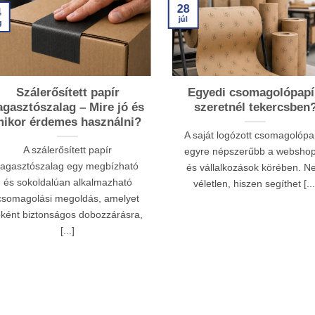
28
4
júl
g
Szálerősített papír
Egyedi csomagolópapí
agasztószalag – Mire jó és
szeretnél tekercsben
ikor érdemes használni?
A saját logózott csomagolópa
A szálerősített papír
egyre népszerűbb a websho
ragasztószalag egy megbízható
és vállalkozások körében. 
és sokoldalúan alkalmazható
véletlen, hiszen segíthet [...
csomagolási megoldás, amelyet
őként biztonságos dobozzárásra,
[...]