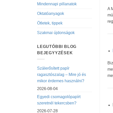
Mindennapi pillanatok
A M
Oktatóanyagok
múl
reg
Ötletek, tippek
Szakmai újdonságok
LEGUTÓBBI BLOG
BEJEGYYZÉSEK
Bi
Szálerősített papír
meg
ragasztószalag – Mire jó és
mer
mikor érdemes használni?
2026-08-04
Egyedi csomagolópapírt
szeretnél tekercsben?
2026-07-28