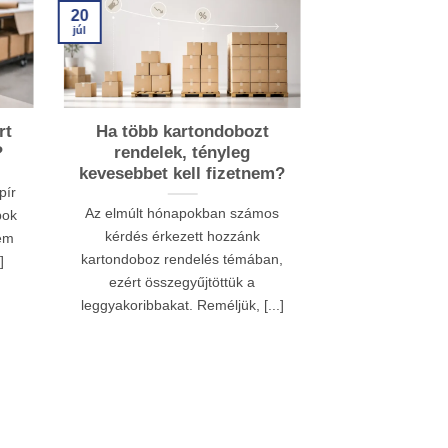
15
20
júl
júl
rt
Ha több kartondobozt
Miért fonto
?
rendelek, tényleg
csoma
kevesebbet kell fizetnem?
webáruház
pír
Az elmúlt hónapokban számos
A szállítói cs
pok
kérdés érkezett hozzánk
jóval többet je
Nem
kartondoboz rendelés témában,
kartondoboznál
]
ezért összegyűjtöttük a
számára egy
leggyakoribbakat. Reméljük, [...]