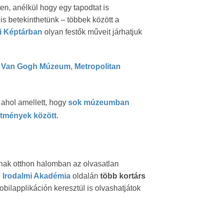
n, anélkül hogy egy tapodtat is
 is betekinthetünk – többek között a
zi Képtárban
olyan festők műveit járhatjuk
:
Van Gogh Múzeum
,
Metropolitan
 ahol amellett, hogy
sok múzeumban
estmények között
.
lnak otthon halomban az olvasatlan
is Irodalmi Akadémia
oldalán
több kortárs
obilapplikáción keresztül is olvashatjátok