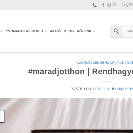
Ügyfél
CSOMAGOLÁS NEKED
AKCIÓ
BLOG
RÓLUNK
AJÁNLÓ
,
MINDENNAPI PILLANA
#maradjotthon | Rendhagyó
POSTED ON
2020-04-01
BY
MILLERP
1
r