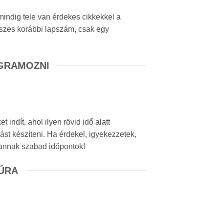
indig tele van érdekes cikkekkel a
szes korábbi lapszám, csak egy
GRAMOZNI
indít, ahol ilyen rövid idő alatt
st készíteni. Ha érdekel, igyekezzetek,
 vannak szabad időpontok!
TÚRA