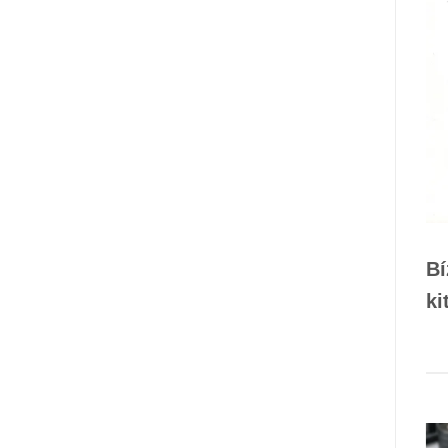
Bí
ki