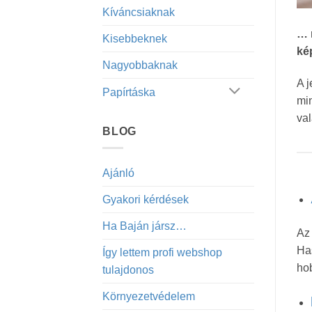
Kíváncsiaknak
… 
Kisebbeknek
ké
Nagyobbaknak
A j
Papírtáska
min
val
BLOG
Ajánló
Gyakori kérdések
Ha Baján jársz…
Az 
Has
Így lettem profi webshop
ho
tulajdonos
Környezetvédelem