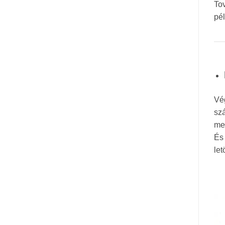
To
pé
Vég
sz
meg
És 
let