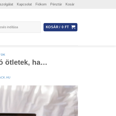
szolgálat
Kapcsolat
Fiókom
Pénztár
Kosár
KOSÁR /
0
FT
TOK
 ötletek, ha…
ACK.HU