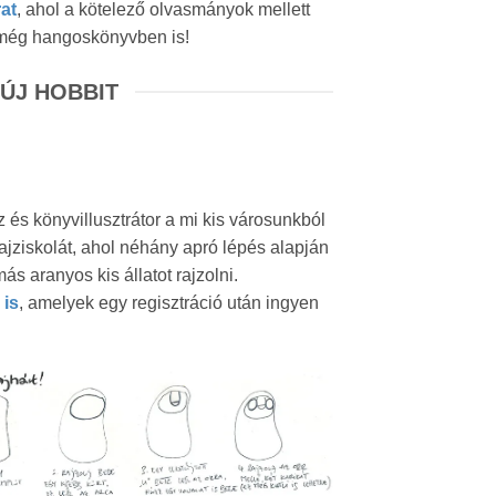
at
, ahol a kötelező olvasmányok mellett
 még hangoskönyvben is!
ÚJ HOBBIT
s könyvillusztrátor a mi kis városunkból
rajziskolát, ahol néhány apró lépés alapján
ás aranyos kis állatot rajzolni.
 is
, amelyek egy regisztráció után ingyen