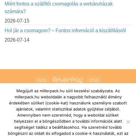
Miért fontos a szállítói csomagolás a webáruházak
számára?
2026-07-15
Hol jár a csomagom? – Fontos információ a kiszállításról
2026-07-14
Bank
AfterPay
Cash
Transfer
On
Megújult az millerpack.hu süti kezelési szabályzata. Az
RÓLUNK
ÁLTALÁNOS SZERZŐDÉSI FELTÉTELEK
Delivery
millerpack.hu weboldalán a nagyobb felhasználói élmény
SZÁLLÍTÁSI ÉS FIZETÉSI FELTÉTELEK
JOGI NYILATKOZAT
IMPRESSZUM
KAPCSOLAT
ÜGYFÉLSZOLGÁLAT
érdekében sütiket (cookie-kat) használunk személyre szabott
FELIRATKOZÁS HÍRLEVÉLRE
ajánlatok, valamint statisztikai adatok gyűjtése céljából.
Copyright 2026 ©
MILLERPACK.HU
Powered by
Printroom Bt. -
Amennyiben nem szeretnéd, hogy a weboldal sütiket
Hungary
helyezzen el a böngésződben a további információk alatt
segítséget találsz a beállításokhoz. Ha szeretnéd tovább
böngészni az oldalt és elfogadod a cookie-k használatát, ezt az