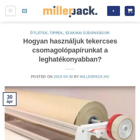
Skip
+
to
content
ÖTLETEK, TIPPEK
,
SZAKMAI ÚJDONSÁGOK
Hogyan használjuk tekercses
csomagolópapírunkat a
leghatékonyabban?
POSTED ON
2019-04-30
BY
MILLERPACK.HU
30
ápr