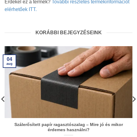
Érdekel ez a termék?
További részletes termékinformációt
elérhetőek ITT.
KORÁBBI BEJEGYZÉSEINK
04
aug
Szálerősített papír ragasztószalag – Mire jó és mikor
érdemes használni?