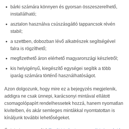
bárki számára könnyen és gyorsan összeszerelhető,
installálható;
asztalon használva csúszásgátló tappancsok révén
stabil;
a szettben, dobozban lévő alkatrészek segítségével
falra is rögzíthető;
megfizethető áron elérhető magyarországi készletről;
kis helyigényű, kiegészítő egységei segítik a több
iparág számára történő használhatóságot.
Azon dolgozunk, hogy mire ez a bejegyzés megjelenik,
addigra ne csak ünnepi, karácsonyi mintával ellátott
csomagolópapírt rendelhessetek hozzá, hanem nyomatlan
kivitelben, és akár semleges mintákkal nyomtatottan is
kínáljunk további lehetőségeket.