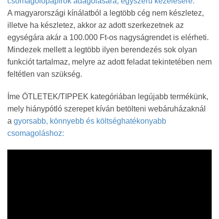
csomagolópapírok adagolására, egyszerű kezelésére.
A magyarországi kínálatból a legtöbb cég nem készletez,
illetve ha készletez, akkor az adott szerkezetnek az
egységára akár a 100.000 Ft-os nagyságrendet is elérheti.
Mindezek mellett a legtöbb ilyen berendezés sok olyan
funkciót tartalmaz, melyre az adott feladat tekintetében nem
feltétlen van szükség.
Íme ÖTLETEK/TIPPEK kategóriában legújabb termékünk,
mely hiánypótló szerepet kíván betölteni webáruházaknál
a
gyorsabb, könnyebb és költséghatékonyabb
csomagoláshoz: