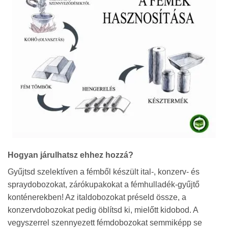
Hogyan járulhatsz ehhez hozzá?
Gyűjtsd szelektíven a fémből készült ital-, konzerv- és
spraydobozokat, zárókupakokat a fémhulladék-gyűjtő
konténerekben! Az italdobozokat préseld össze, a
konzervdobozokat pedig öblítsd ki, mielőtt kidobod. A
vegyszerrel szennyezett fémdobozokat semmiképp se