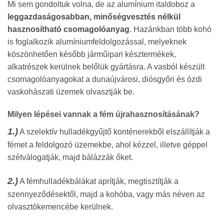
Mi sem gondoltuk volna, de az alumínium italdoboz a
leggazdaságosabban, minőségvesztés nélkül
hasznosítható csomagolóanyag
. Hazánkban több kohó
is foglalkozik alumíniumfeldolgozással, melyeknek
köszönhetően később járműipari késztermékek,
alkatrészek kerülnek belőlük gyártásra. A vasból készült
csomagolóanyagokat a dunaújvárosi, diósgyőri és ózdi
vaskohászati üzemek olvasztják be.
Milyen lépései vannak a fém újrahasznosításának?
1.)
A szelektív hulladékgyűjtő konténerekből elszállítják a
fémet a feldolgozó üzemekbe, ahol kézzel, illetve géppel
szétválogatják, majd bálázzák őket.
2.)
A fémhulladékbálákat aprítják, megtisztítják a
szennyeződésektől, majd a kohóba, vagy más néven az
olvasztókemencébe kerülnek.