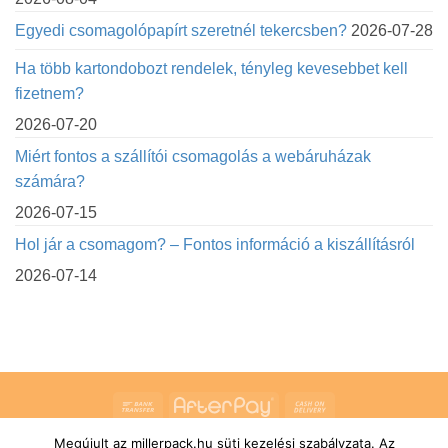
Egyedi csomagolópapírt szeretnél tekercsben?
2026-07-28
Ha több kartondobozt rendelek, tényleg kevesebbet kell
fizetnem?
2026-07-20
Miért fontos a szállítói csomagolás a webáruházak
számára?
2026-07-15
Hol jár a csomagom? – Fontos információ a kiszállításról
2026-07-14
Bank
AfterPay
Cash
Transfer
On
Megújult az millerpack.hu süti kezelési szabályzata. Az
RÓLUNK
ÁLTALÁNOS SZERZŐDÉSI FELTÉTELEK