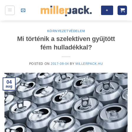
Skip
+
to
content
KÖRNYEZETVÉDELEM
Mi történik a szelektíven gyűjtött
fém hulladékkal?
POSTED ON
2017-08-04
BY
MILLERPACK.HU
04
aug