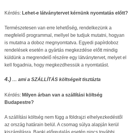
Kérdés:
Lehet-e látványtervet kérnünk nyomtatás előtt?
Természetesen van erre lehetőség, rendelkezünk a
megfelelő programmal, mellyel be tudjuk mutatni, hogyan
is mutatna a doboz megnyomtatva. Egyedi papírdoboz
rendelések esetén a gyártás megkezdése előtt mindig
küldünk a megrendelő részére egy látványtervet, melyet el
kell fogadnia, hogy megkezdhessük a nyomtatást.
4.)
… ami a SZÁLLÍTÁS költségeit tisztázta
Kérdés:
Milyen árban van a szállítási költség
Budapestre?
A szállítási költség nem függ a földrajzi elhelyezkedéstől
az ország határain belül. A csomag súlya alapján kerül
kiszámításra. Banki előreutalás esetén nincs további