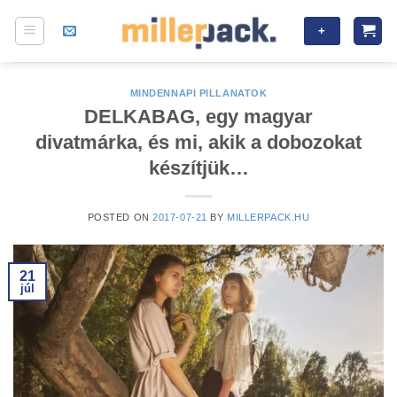
Skip
+
to
content
MINDENNAPI PILLANATOK
DELKABAG, egy magyar
divatmárka, és mi, akik a dobozokat
készítjük…
POSTED ON
2017-07-21
BY
MILLERPACK.HU
21
júl