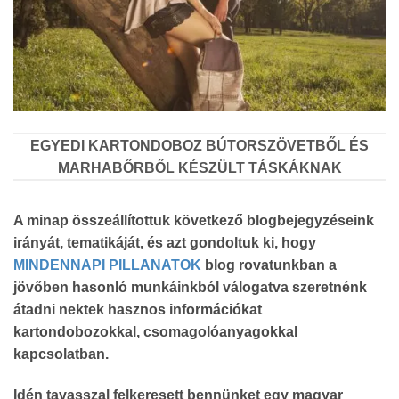
EGYEDI KARTONDOBOZ BÚTORSZÖVETBŐL ÉS
MARHABŐRBŐL KÉSZÜLT TÁSKÁKNAK
A minap összeállítottuk következő blogbejegyzéseink
irányát, tematikáját, és azt gondoltuk ki, hogy
MINDENNAPI PILLANATOK
blog rovatunkban a
jövőben hasonló munkáinkból válogatva szeretnénk
átadni nektek hasznos információkat
kartondobozokkal, csomagolóanyagokkal
kapcsolatban.
Idén tavasszal felkeresett bennünket egy magyar