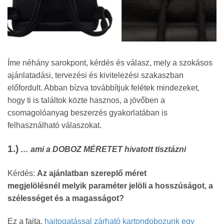
Íme néhány sarokpont, kérdés és válasz, mely a szokásos
ajánlatadási, tervezési és kivitelezési szakaszban
előfordult. Abban bízva továbbítjuk felétek mindezeket,
hogy ti is találtok közte hasznos, a jövőben a
csomagolóanyag beszerzés gyakorlatában is
felhasználható válaszokat.
1.)
… ami a DOBOZ MÉRETET hivatott tisztázni
Kérdés:
Az ajánlatban szereplő méret
megjelölésnél
melyik paraméter jelöli a hosszúságot, a
szélességet és a magasságot?
Ez a fajta,
hajtogatással zárható kartondobozunk egy