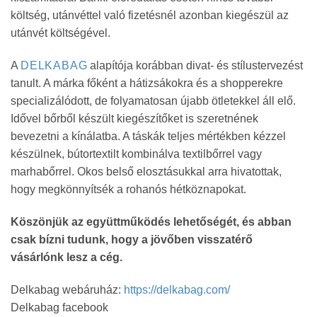
költség, utánvéttel való fizetésnél azonban kiegészül az
utánvét költségével.
A
DELKABAG
alapítója korábban divat- és stílustervezést
tanult. A márka főként a hátizsákokra és a shopperekre
specializálódott, de folyamatosan újabb ötletekkel áll elő.
Idővel bőrből készült kiegészítőket is szeretnének
bevezetni a kínálatba. A táskák teljes mértékben kézzel
készülnek, bútortextilt kombinálva textilbőrrel vagy
marhabőrrel. Okos belső elosztásukkal arra hivatottak,
hogy megkönnyítsék a rohanós hétköznapokat.
Köszönjük az együttműködés lehetőségét, és abban
csak bízni tudunk, hogy a jövőben visszatérő
vásárlónk lesz a cég.
Delkabag webáruház:
https://delkabag.com/
Delkabag facebook