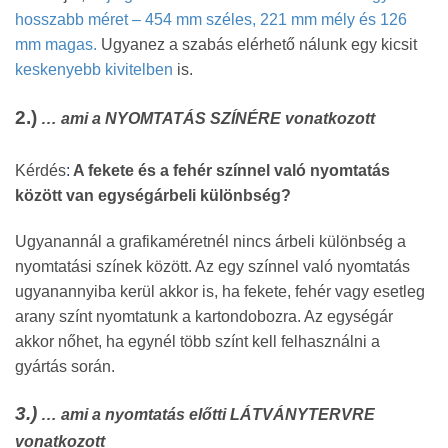
hosszabb méret – 454 mm széles, 221 mm mély és 126
mm magas.
Ugyanez a szabás elérhető nálunk egy kicsit
keskenyebb kivitelben
is.
2.)
… ami a NYOMTATÁS SZÍNÉRE vonatkozott
Kérdés
:
A fekete és a fehér színnel való nyomtatás
között van egységárbeli különbség?
Ugyanannál a grafikaméretnél nincs árbeli különbség a
nyomtatási színek között. Az egy színnel való nyomtatás
ugyanannyiba kerül akkor is, ha fekete, fehér vagy esetleg
arany színt nyomtatunk a kartondobozra. Az egységár
akkor nőhet, ha egynél több színt kell felhasználni a
gyártás során.
3.)
… ami a nyomtatás előtti LÁTVÁNYTERVRE
vonatkozott