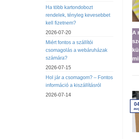
Ha több kartondobozt
rendelek, tényleg kevesebbet
kell fizetnem?
A 
2026-07-20
sz
Miért fontos a szállítói
kü
csomagolás a webáruházak
számára?
mi
2026-07-15
Hol jár a csomagom? – Fontos
információ a kiszállításról
2026-07-14
0
29
au
jún