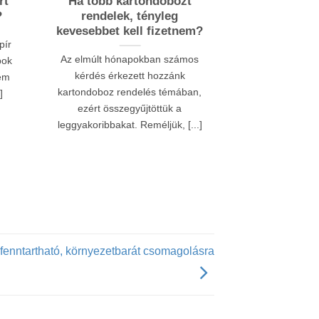
rt
Ha több kartondobozt
Miért fonto
?
rendelek, tényleg
csoma
kevesebbet kell fizetnem?
webáruház
pír
Az elmúlt hónapokban számos
A szállítói cs
pok
kérdés érkezett hozzánk
jóval többet je
Nem
kartondoboz rendelés témában,
kartondoboznál
]
ezért összegyűjtöttük a
számára egy
leggyakoribbakat. Reméljük, [...]
a fenntartható, környezetbarát csomagolásra