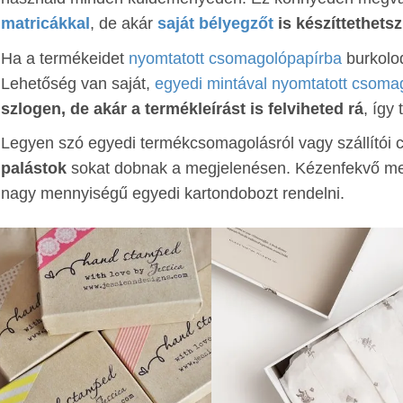
matricákkal
, de akár
saját bélyegzőt
is készíttethetsz
Ha a termékeidet
nyomtatott csomagolópapírba
burkolo
Lehetőség van saját,
egyedi mintával nyomtatott csoma
szlogen, de akár a termékleírást is felviheted rá
, így 
Legyen szó egyedi termékcsomagolásról vagy szállítói 
palástok
sokat dobnak a megjelenésen. Kézenfekvő me
nagy mennyiségű egyedi kartondobozt rendelni.