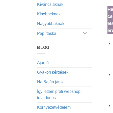
Kíváncsiaknak
Ha
Kisebbeknek
cs
el
Nagyobbaknak
ér
Papírtáska
BLOG
Ajánló
Gyakori kérdések
Ha Baján jársz…
Így lettem profi webshop
tulajdonos
Környezetvédelem