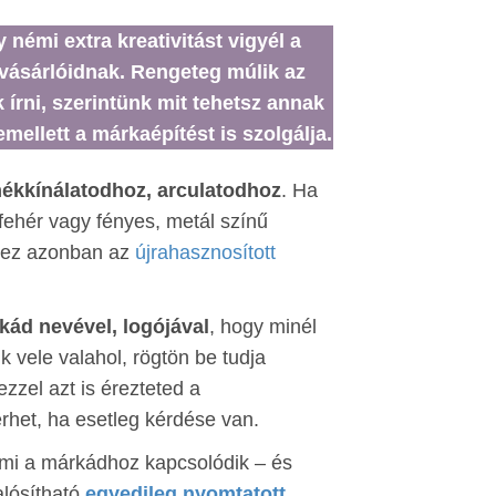
 némi extra kreativitást vigyél a
vásárlóidnak. Rengeteg múlik az
írni, szerintünk mit tehetsz annak
ellett a márkaépítést is szolgálja.
mékkínálatodhoz, arculatodhoz
. Ha
ófehér vagy fényes, metál színű
khez azonban az
újrahasznosított
kád nevével, logójával
, hogy minél
 vele valahol, rögtön be tudja
ezzel azt is érezteted a
rhet, ha esetleg kérdése van.
, ami a márkádhoz kapcsolódik – és
lósítható
egyedileg nyomtatott