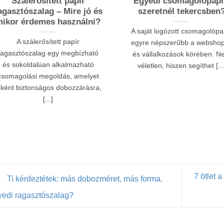
Szálerősített papír
Egyedi csomagolópapí
agasztószalag – Mire jó és
szeretnél tekercsben
ikor érdemes használni?
A saját logózott csomagolópa
A szálerősített papír
egyre népszerűbb a websho
ragasztószalag egy megbízható
és vállalkozások körében. 
és sokoldalúan alkalmazható
véletlen, hiszen segíthet [...
csomagolási megoldás, amelyet
őként biztonságos dobozzárásra,
[...]
7 ötlet 
Ti kérdeztétek: más dobozméret, más forma,
yedi ragasztószalag?