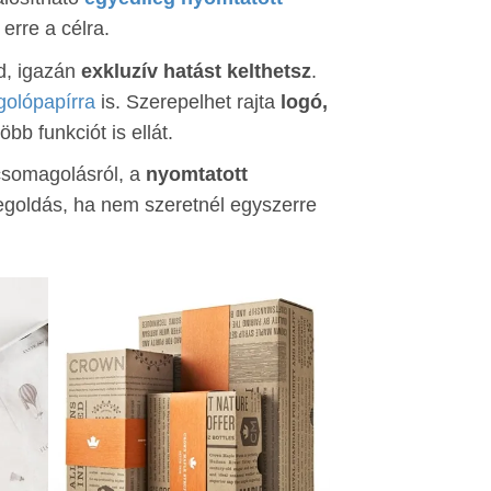
erre a célra.
d, igazán
exkluzív hatást kelthetsz
.
golópapírra
is. Szerepelhet rajta
logó,
több funkciót is ellát.
csomagolásról, a
nyomtatott
goldás, ha nem szeretnél egyszerre