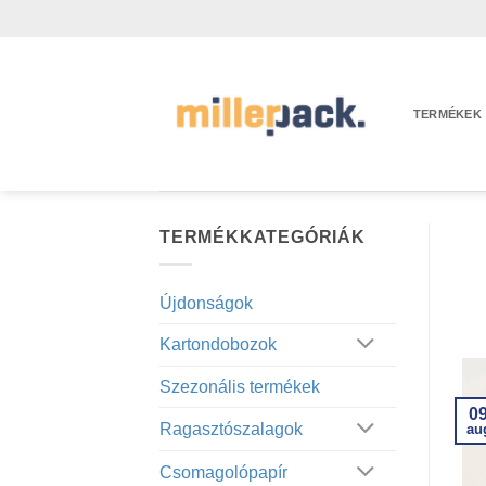
Skip
to
content
TERMÉKEK
TERMÉKKATEGÓRIÁK
Újdonságok
Kartondobozok
Szezonális termékek
0
Ragasztószalagok
au
Csomagolópapír