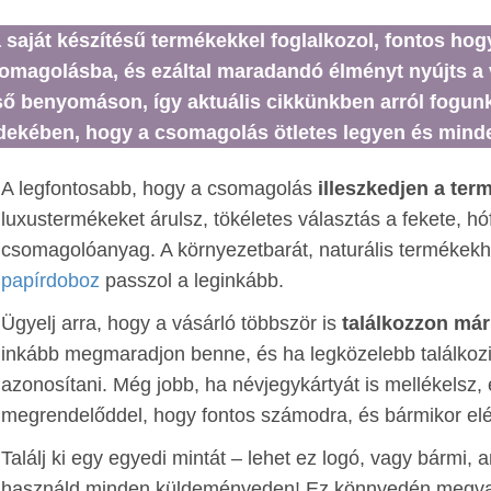
 saját készítésű termékekkel foglalkozol, fontos hogy
omagolásba, és ezáltal maradandó élményt nyújts a 
ső benyomáson, így aktuális cikkünkben arról fogunk 
dekében, hogy a csomagolás ötletes legyen és mindem
A legfontosabb, hogy a csomagolás
illeszkedjen a ter
luxustermékeket árulsz, tökéletes választás a fekete, h
csomagolóanyag. A környezetbarát, naturális terméke
papírdoboz
passzol a leginkább.
Ügyelj arra, hogy a vásárló többször is
találkozzon már
inkább megmaradjon benne, és ha legközelebb találkozik
azonosítani. Még jobb, ha névjegykártyát is mellékelsz, 
megrendelőddel, hogy fontos számodra, és bármikor elé
Találj ki egy egyedi mintát – lehet ez logó, vagy bármi
használd minden küldeményeden! Ez könnyedén megva