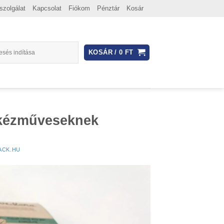
szolgálat
Kapcsolat
Fiókom
Pénztár
Kosár
KOSÁR /
0
FT
 kézműveseknek
ACK.HU