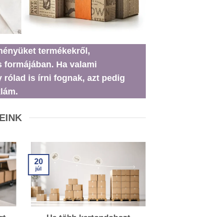
ményüket termékekről,
s formájában. Ha valami
rólad is írni fognak, azt pedig
klám.
EINK
15
20
júl
júl