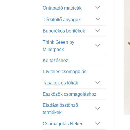
Öntapadó matricák
Térkitöltő anyagok
Buborékos borítékok
Think Green by
Millerpack
Költözéshez
Elviteles csomagolás
Tasakok és fóliák
Eszközök csomagoláshoz
Eladást ösztönző
termékek
Csomagolás Neked