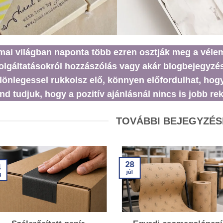
mai világban naponta több ezren osztják meg a véle
olgáltatásokról hozzászólás vagy akár blogbejegyzé
lönlegessel rukkolsz elő, könnyen előfordulhat, hogy 
nd tudjuk, hogy a pozitív ajánlásnál nincs is jobb re
TOVÁBBI BEJEGYZÉS
28
4
júl
g